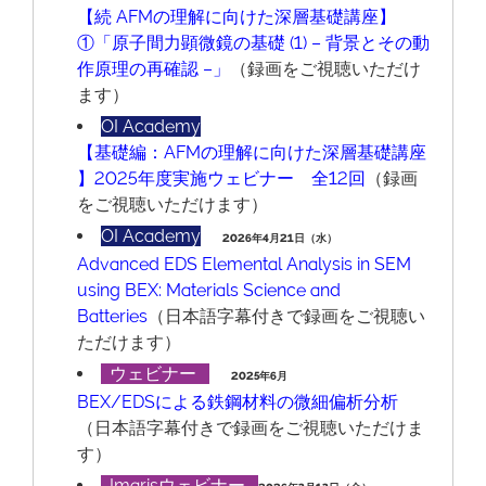
【続 AFMの理解に向けた深層基礎講座】
①「原子間力顕微鏡の基礎 (1) – 背景とその動
作原理の再確認 –」
（録画をご視聴いただけ
ます）
OI Academy
【基礎編：AFMの理解に向けた深層基礎講座
】2025年度実施ウェビナー 全12回
（録画
をご視聴いただけます）
OI Academy
2026年4月21日（水）
Advanced EDS Elemental Analysis in SEM
using BEX: Materials Science and
Batteries
（日本語字幕付きで録画をご視聴い
ただけます）
ウェビナー
2025年6月
BEX/EDSによる鉄鋼材料の微細偏析分析
（日本語字幕付きで録画をご視聴いただけま
す）
Imarisウェビナー