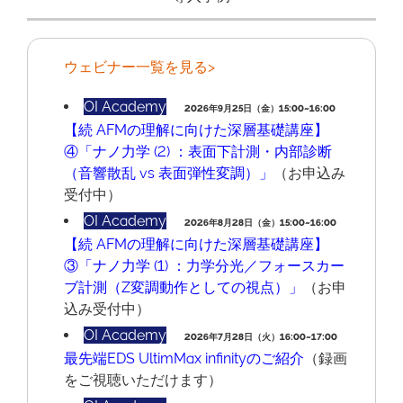
ウェビナー一覧を見る>
OI Academy
2026年9月25日（金）15:00~16:00
【続 AFMの理解に向けた深層基礎講座】
④「ナノ⼒学 (2) ：表⾯下計測・内部診断
（⾳響散乱 vs 表⾯弾性変調）」
（お申込み
受付中）
OI Academy
2026年8月28日（金）15:00~16:00
【続 AFMの理解に向けた深層基礎講座】
③「ナノ⼒学 (1) ：⼒学分光／フォースカー
ブ計測（Z変調動作としての視点）」
（お申
込み受付中）
OI Academy
2026年7月28日（火）16:00~17:00
最先端EDS UltimMax infinityのご紹介
（録画
をご視聴いただけます）