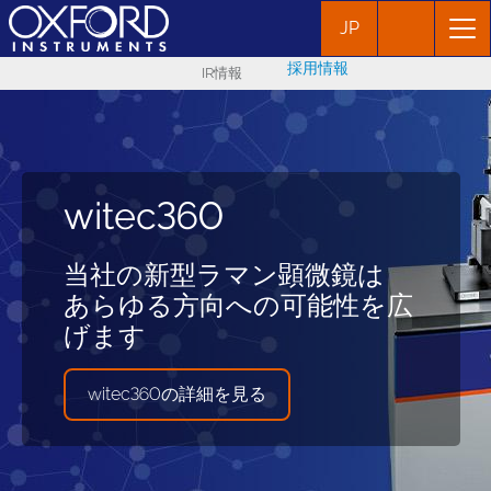
JP
採用情報
IR情報
See It Happen with
New Release
Imaris
witec360
AZtecCrystal 4.0
11.0
Visit our booth!
当社の新型ラマン顕微鏡は
あらゆる方向への可能性を広
より高度なEBSDデータ処理
Automate the Routine,
げます
を可能に
Amplify the Insight
JASIS詳細を見る
witec360の詳細を見る
詳細を見る
詳細を見る