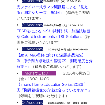
OI Academy
2026年7月3日（金）15:00~15:45
光ファイバー式ラマン顕微鏡による『見え
る』測定シリーズ「第1回」
（録画をご視聴
いただけます）
OI Academy
2026年6月30日（火）16:00~17:00
EBSD法によるIn-Situ試料引張・加熱試験観
察 Oxford Instruments × TSL Solutions
（録
画をご視聴いただけます）
OI Academy
2026年6月26日（金）15:00~16:00
【続 AFMの理解に向けた深層基礎講座】
➁「原子間力顕微鏡の基礎 (2) – 測定感度と分
解能 –」
（録画をご視聴いただけます）
Imarisウェビナー
2026年6月19日
（金）13:00~14:00
【Imaris Home Education Series 2026 】
①「顕微鏡撮像の方法は合っていますか？」
（録画をご視聴いただけます）
OI Academy
2026年5月29日（金）15:00~16:00