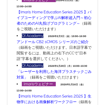
2026年3月13日（金）
13:00~14:00
【Imaris Home Education Series 2025 】バ
イブコーディングで学ぶAI解析超入門～初心
者のためのAI丸投げプログラミング～
（録画
をご視聴いただけます）
OI Academy
2026年2月3日（金）15:00~16:00
アンドール CB2 sCMOS シリーズのご紹介
（録画をご視聴いただけます。日本語字幕で
閲覧するには、動画上の右下のCCで”日本
語”字幕を選択してください。）
OI Academy
2026年1月29日（木）15:00~15:30
「レーザーを利用した海洋プラスチックごみ
対策」
（録画をご視聴いただけます）
Imarisウェビナー
2026年1月16日（金）
13:00~14:00
【Imaris Home Education Series 2025 】生
物学における画像解析ワークフロー
（録画を