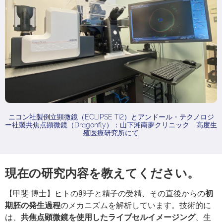
ニコン社製倒立顕微鏡（ECLIPSE Ti2）とアンドール・テクノロジ
ー社製共焦点顕微鏡（Dragonfly）：山下湘南夢クリニック 高度生
殖医療研究所にて
現在の研究内容を教えてください。
【甲斐 博士】ヒトの卵子と精子の受精、その直後からの
初
期胚の発生過程
のメカニズムを解析しています。技術的に
は、
共焦点顕微鏡を使用したライブセルイメージング
、生