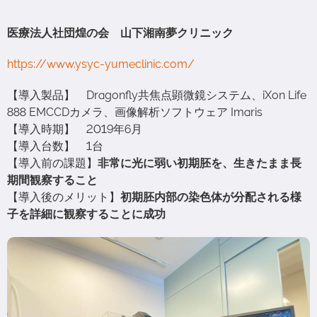
医療法人社団煌の会 山下湘南夢クリニック
https://www.ysyc-yumeclinic.com/
【導入製品】 Dragonfly共焦点顕微鏡システム、iXon Life
888 EMCCDカメラ、画像解析ソフトウェア Imaris
【導入時期】 2019年6月
【導入台数】 1台
【導入前の課題】
非常に光に弱い初期胚を、生きたまま長
期間観察すること
【導入後のメリット】
初期胚内部の染色体が分配される様
子を詳細に観察することに成功