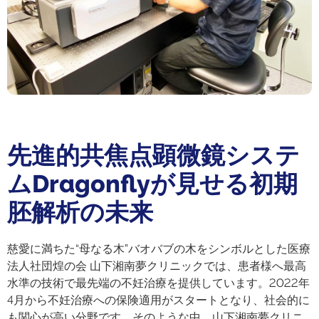
先進的共焦点顕微鏡システ
ムDragonflyが見せる初期
胚解析の未来
慈愛に満ちた“母なる木”バオバブの木をシンボルとした医療
法人社団煌の会 山下湘南夢クリニックでは、患者様へ最高
水準の技術で最先端の不妊治療を提供しています。2022年
4月から不妊治療への保険適用がスタートとなり、社会的に
も関心が高い分野です。そのような中、山下湘南夢クリニ