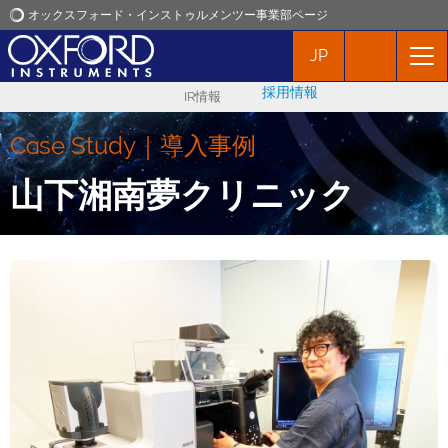
オックスフォード・インストゥルメンツー事業部ページ
JP
オックスフォード・インストゥルメンツ
採用情報
IR情報
アプリケーション
Case Study｜導入事例
プロダクト
山下湘南夢クリニック
ニュース
イベント
お問い合わせ