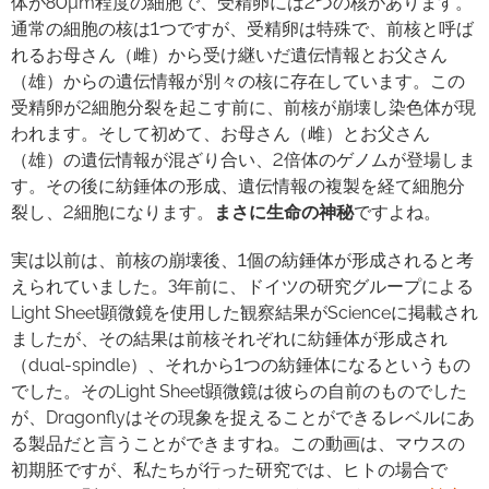
体が80µm程度の細胞で、受精卵には2つの核があります。
通常の細胞の核は1つですが、受精卵は特殊で、前核と呼ば
れるお母さん（雌）から受け継いだ遺伝情報とお父さん
（雄）からの遺伝情報が別々の核に存在しています。この
受精卵が2細胞分裂を起こす前に、前核が崩壊し染色体が現
われます。そして初めて、お母さん（雌）とお父さん
（雄）の遺伝情報が混ざり合い、2倍体のゲノムが登場しま
す。その後に紡錘体の形成、遺伝情報の複製を経て細胞分
裂し、2細胞になります。
まさに生命の神秘
ですよね。
実は以前は、前核の崩壊後、1個の紡錘体が形成されると考
えられていました。3年前に、ドイツの研究グループによる
Light Sheet顕微鏡を使用した観察結果がScienceに掲載され
ましたが、その結果は前核それぞれに紡錘体が形成され
（dual-spindle）、それから1つの紡錘体になるというもの
でした。そのLight Sheet顕微鏡は彼らの自前のものでした
が、Dragonflyはその現象を捉えることができるレベルにあ
る製品だと言うことができますね。この動画は、マウスの
初期胚ですが、私たちが行った研究では、ヒトの場合で