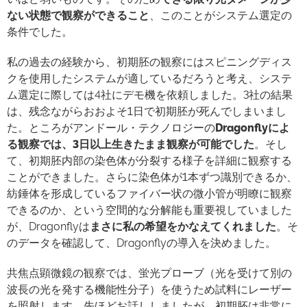
ない状態で観察ができること
、このことがシステム選定の
条件でした。
私の過去の経験から、初期胚の観察にはスピニングディス
クを使用したシステムが適しているだろうと考え、システ
ム選定に際しては4社にデモ機を依頼しました。3社の結果
は、残念ながらおおよそ1日で初期胚が死んでしまいまし
た。ところがアンドール・テクノロジーの
Dragonfly
によ
る観察では、3
日以上生きたまま観察が可能でした
。そし
て、初期胚内部の染色体が分裂する様子を詳細に観察する
ことができました。さらに染色体が1本ずつ識別できるか、
紡錘体を形成しているファイバー状の微小管が明瞭に観察
できるのか、という空間的な分解能も重要視していました
が、Dragonflyは
まさに私の希望をかなえてくれました
。そ
のデータを確認して、Dragonflyの導入を決めました。
共焦点顕微鏡の観察では、蛍光プローブ（光を受けて別の
波長の光を発する機能性分子）を使うため試料にレーザー
を照射します。先ほどお話ししましたが、初期胚は非常に