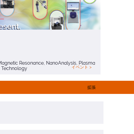
ロケーショ
北海道大
事業部:
Magnetic Resonance, NanoAnalysis, Plasma
Andor, As
イベント >
 Technology
拡張