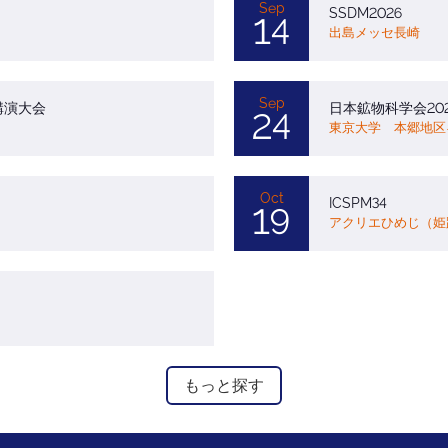
Sep
SSDM2026
14
出島メッセ長崎
Sep
講演大会
日本鉱物科学会20
24
東京大学 本郷地区
Oct
ICSPM34
19
アクリエひめじ（姫
もっと探す