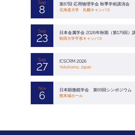
Sep
第87回 応用物理学会 秋季学術講演会
8
北海道大学 札幌キャンパス
Sep
日本金属学会 2026年秋期（第179回）
23
秋田大学手形キャンパス
Sep
ICSCRM 2026
27
Yokohama, Japan
Nov
日本顕微鏡学会 第69回シンポジウム
6
熊本城ホール