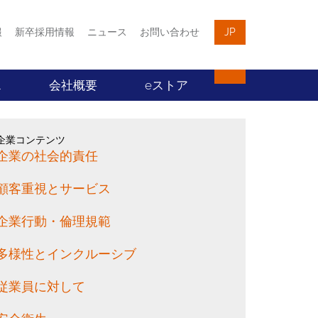
報
新卒採用情報
ニュース
お問い合わせ
JP
ス
会社概要
eストア
企業コンテンツ
企業の社会的責任
顧客重視とサービス
企業行動・倫理規範
多様性とインクルーシブ
従業員に対して