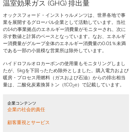
温室効果ガス (GHG) 排出量
オックスフォード・インストゥルメンツは、世界各地で事
業を展開するグローバル企業として活動しています。当社
の14の事業拠点のエネルギー消費量がモニターされ、次に
示す数値と計算のベースとなっています。なお、エネルギ
ー消費量がグループ全体のエネルギー消費量の0.01％未満
である一部の小規模な営業所は除外しています。
ハイドロフルオロカーボンの使用量もモニタリングしまし
たが、5kgを下回ったため除外としました。購入電力および
暖房・プロセス用燃料（ガスおよび石油）からの排出相当
量は、二酸化炭素換算トン（tCO
e）で記載しています。
2
企業コンテンツ
企業の社会的責任
顧客重視とサービス