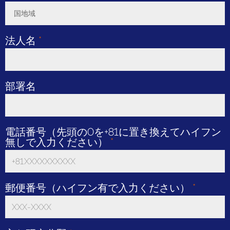
国地域
Toggle Dropdown
法人名
*
部署名
電話番号（先頭の0を+81に置き換えてハイフン
無しで入力ください）
*
郵便番号（ハイフン有で入力ください）
*