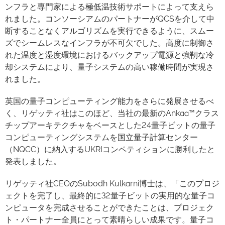
ンフラと専門家による極低温技術サポートによって支えら
れました。コンソーシアムのパートナーがQCSを介して中
断することなくアルゴリズムを実行できるように、スムー
ズでシームレスなインフラが不可欠でした。高度に制御さ
れた温度と湿度環境におけるバックアップ電源と強靭な冷
却システムにより、量子システムの高い稼働時間が実現さ
れました。
英国の量子コンピューティング能力をさらに発展させるべ
く、リゲッティ社はこのほど、当社の最新のAnkaa™クラス
チップアーキテクチャをベースとした24量子ビットの量子
コンピューティングシステムを国立量子計算センター
（NQCC）に納入するUKRIコンペティションに勝利したと
発表しました。
リゲッティ社CEOのSubodh Kulkarni博士は、「このプロジ
ェクトを完了し、最終的に32量子ビットの実用的な量子コ
ンピュータを完成させることができたことは、プロジェク
ト・パートナー全員にとって素晴らしい成果です。量子コ