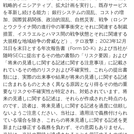
戦略的イニシアティブ、拡大計画を実行し、既存サービス
を革新し続ける能力； 銀行システムの混乱、コストの増
加、国際貿易関係、政治的混乱、自然災害、戦争（ロシア
とウクライナ間の進行中の軍事衝突とそれに関連する制裁
措置、イスラエルとハマス間の戦争状態とそれに関連する
大規模な地域紛争の脅威など）、テロ攻撃； 2023年12月
31日を末日とする年次報告書（Form 10-K）および当社が
随時SECに提出するその他の書類の「リスク要因」および
「将来の見通しに関する記述に関する注意事項」に記載さ
れているその他のリスクおよび不確実性。これらの提出書
類には、実際の出来事や結果が将来の見通しに関する記述
に含まれるものと大きく異なる原因となり得るその他の重
要なリスクや不確実性が特定され、対処されています。将
来の見通しに関する記述は、それらが作成された時点のも
のです。読者は、将来見通しに関する記述を過度に信頼し
ないようご注意ください。当社は、適用法で義務付けられ
ている場合を除き、これらの将来見通しに関する記述を更
新または修正する義務を負わず、その意図もありません。