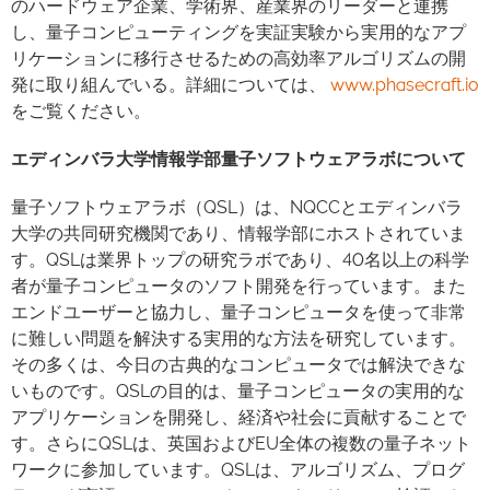
のハードウェア企業、学術界、産業界のリーダーと連携
し、量子コンピューティングを実証実験から実用的なアプ
リケーションに移行させるための高効率アルゴリズムの開
発に取り組んでいる。詳細については、
www.phasecraft.io
をご覧ください。
エディンバラ大学情報学部量子ソフトウェアラボについて
量子ソフトウェアラボ（QSL）は、NQCCとエディンバラ
大学の共同研究機関であり、情報学部にホストされていま
す。QSLは業界トップの研究ラボであり、40名以上の科学
者が量子コンピュータのソフト開発を行っています。また
エンドユーザーと協力し、量子コンピュータを使って非常
に難しい問題を解決する実用的な方法を研究しています。
その多くは、今日の古典的なコンピュータでは解決できな
いものです。QSLの目的は、量子コンピュータの実用的な
アプリケーションを開発し、経済や社会に貢献することで
す。さらにQSLは、英国およびEU全体の複数の量子ネット
ワークに参加しています。QSLは、アルゴリズム、プログ