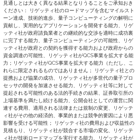
見通しとは大きく異なる結果となりうることをご承知おき
ください： リゲッティ社のロードマップを含むマイルスト
ーン達成、技術的進歩、量子コンピューティングの解明に
貢献し、実用的なアプリケーションを開発する能力、リゲ
ッティ社が政府請負業者との継続的な交渉を適時に成功裏
に完了する能力、量子コンピューティングの可能性、リゲ
ッティ社が政府との契約を獲得する能力および政府からの
資金調達の可能性、リゲッティ社がQCS事業を拡大する能
力；リゲッティ社がQCS事業を拡大する能力（ただし、こ
れらに限定されるものではありません； リゲッティ社との
提携および協業の成功、リゲッティ社が多世代の量子プロ
セッサの開発を加速させる能力、リゲッティ社等に対して
提起される可能性のある法的手続きの結果、証券取引所の
上場基準を満たし続ける能力、公開会社としての運営に関
連する費用、適用される法律または規制の変更、リゲッテ
ィ社がその他の経済的、事業的または競争的要因により悪
影響を受ける可能性； リゲッティ社の費用および収益性の
見積もり、リゲッティ社が競合する市場の変化、リゲッテ
ィ社が技術ロードマップを実行する能力、リゲッティ社が