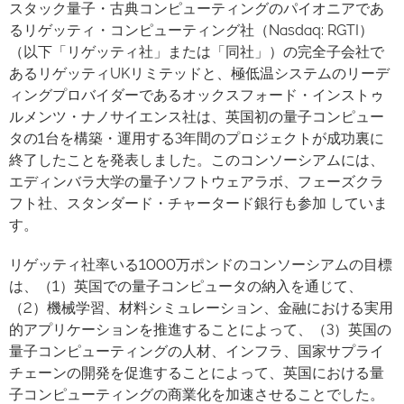
スタック量子・古典コンピューティングのパイオニアであ
るリゲッティ・コンピューティング社（Nasdaq: RGTI）
（以下「リゲッティ社」または「同社」）の完全子会社で
あるリゲッティUKリミテッドと、極低温システムのリーデ
ィングプロバイダーであるオックスフォード・インストゥ
ルメンツ・ナノサイエンス社は、英国初の量子コンピュー
タの1台を構築・運用する3年間のプロジェクトが成功裏に
終了したことを発表しました。このコンソーシアムには、
エディンバラ大学の量子ソフトウェアラボ、フェーズクラ
フト社、スタンダード・チャータード銀行も参加 していま
す。
リゲッティ社率いる1000万ポンドのコンソーシアムの目標
は、（1）英国での量子コンピュータの納入を通じて、
（2）機械学習、材料シミュレーション、金融における実用
的アプリケーションを推進することによって、（3）英国の
量子コンピューティングの人材、インフラ、国家サプライ
チェーンの開発を促進することによって、英国における量
子コンピューティングの商業化を加速させることでした。