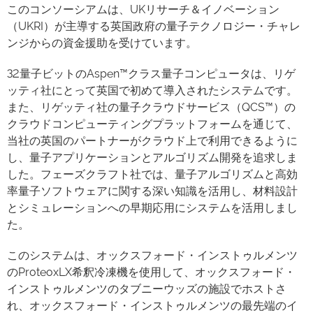
このコンソーシアムは、UKリサーチ＆イノベーション
（UKRI）が主導する英国政府の量子テクノロジー・チャレ
ンジからの資金援助を受けています。
32量子ビットのAspen™クラス量子コンピュータは、リゲ
ッティ社にとって英国で初めて導入されたシステムです。
また、リゲッティ社の量子クラウドサービス（QCS™）の
クラウドコンピューティングプラットフォームを通じて、
当社の英国のパートナーがクラウド上で利用できるように
し、量子アプリケーションとアルゴリズム開発を追求しま
した。フェーズクラフト社では、量子アルゴリズムと高効
率量子ソフトウェアに関する深い知識を活用し、材料設計
とシミュレーションへの早期応用にシステムを活用しまし
た。
このシステムは、オックスフォード・インストゥルメンツ
のProteoxLX希釈冷凍機を使用して、オックスフォード・
インストゥルメンツのタブニーウッズの施設でホストさ
れ、オックスフォード・インストゥルメンツの最先端のイ