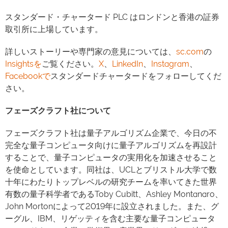
スタンダード・チャータード PLC はロンドンと香港の証券
取引所に上場しています。
詳しいストーリーや専門家の意見については、
sc.com
の
Insightsを
ご覧ください。
X
、
LinkedIn
、
Instagram
、
Facebookで
スタンダードチャータードをフォローしてくだ
さい。
フェーズクラフト社について
フェーズクラフト社は量子アルゴリズム企業で、今日の不
完全な量子コンピュータ向けに量子アルゴリズムを再設計
することで、量子コンピュータの実用化を加速させること
を使命としています。同社は、UCLとブリストル大学で数
十年にわたりトップレベルの研究チームを率いてきた世界
有数の量子科学者であるToby Cubitt、Ashley Montanaro、
John Mortonによって2019年に設立されました。また、グ
ーグル、IBM、リゲッティを含む主要な量子コンピュータ