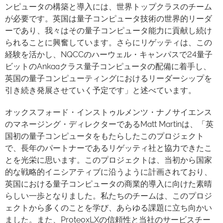
ンピュータの構築と導入には、世界トップクラスのチーム
が必要です。英国は量子コンピュータ技術の世界的リーダ
ーであり、我々はその量子コンピュータ能力に貢献し続け
られることに興奮しています。さらにリゲッティは、この
経験を活かし、NQCCのハーウェル・キャンパスで24量子
ビットのAnkaaクラス量子コンピュータの配備に着手し、
英国の量子コンピューティングにおけるリーダーシップを
引き続き発展させていく予定です」と述べています。
オックスフォード・インストゥルメンツ・ナノサイエンス
のマネージング・ディレクターであるMatt Martinは、「英
国初の量子コンピュータをもたらしたこのプロジェクト
で、長年のパートナーであるリゲッティ社と協力できたこ
とを光栄に思います。このプロジェクトは、当初から国家
的な戦略的イニシアティブに沿うように計画されており、
英国における量子コンピュータの商業的導入に向けた素晴
らしい一歩となりました。私たちのチームは、このプロジ
ェクトから多くのことを学び、あらゆる課題に立ち向かい
ました。また、ProteoxLXの信頼性と当社のサービスチー