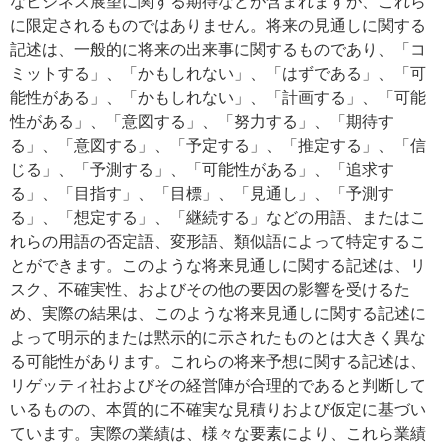
なビジネス展望に関する期待などが含まれますが、これら
に限定されるものではありません。将来の見通しに関する
記述は、一般的に将来の出来事に関するものであり、「コ
ミットする」、「かもしれない」、「はずである」、「可
能性がある」、「かもしれない」、「計画する」、「可能
性がある」、「意図する」、「努力する」、「期待す
る」、「意図する」、「予定する」、「推定する」、「信
じる」、「予測する」、「可能性がある」、「追求す
る」、「目指す」、「目標」、「見通し」、「予測す
る」、「想定する」、「継続する」などの用語、またはこ
れらの用語の否定語、変形語、類似語によって特定するこ
とができます。このような将来見通しに関する記述は、リ
スク、不確実性、およびその他の要因の影響を受けるた
め、実際の結果は、このような将来見通しに関する記述に
よって明示的または黙示的に示されたものとは大きく異な
る可能性があります。これらの将来予想に関する記述は、
リゲッティ社およびその経営陣が合理的であると判断して
いるものの、本質的に不確実な見積りおよび仮定に基づい
ています。実際の業績は、様々な要素により、これら業績