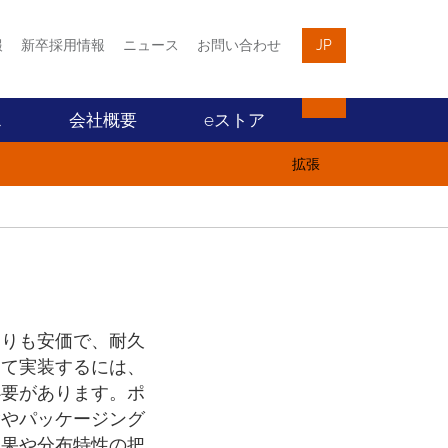
報
新卒採用情報
ニュース
お問い合わせ
JP
ス
会社概要
eストア
拡張
よりも安価で、耐久
して実装するには、
必要があります。ポ
験やパッケージング
効果や分布特性の把