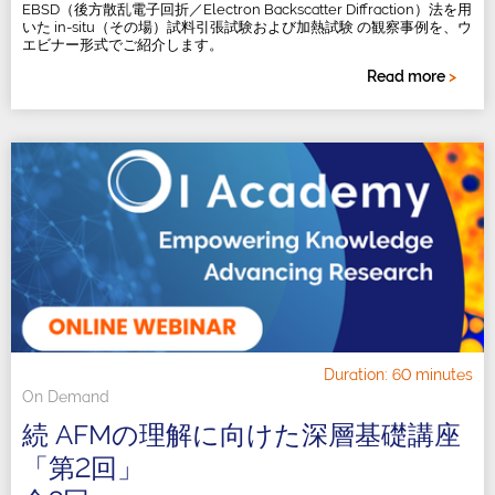
EBSD（後方散乱電子回折／Electron Backscatter Diffraction）法を用
いた in-situ（その場）試料引張試験および加熱試験 の観察事例を、ウ
エビナー形式でご紹介します。
Read more
>
Duration: 60 minutes
On Demand
続 AFMの理解に向けた深層基礎講座
「第2回」