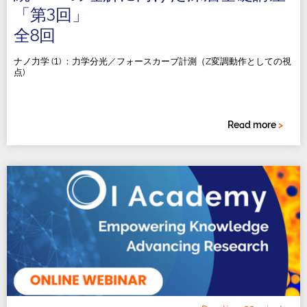
「第3回」
全8回
ナノ⼒学 (1) ：⼒学分光／フォースカーブ計測（Z変調動作としての視
点)
Read more
>