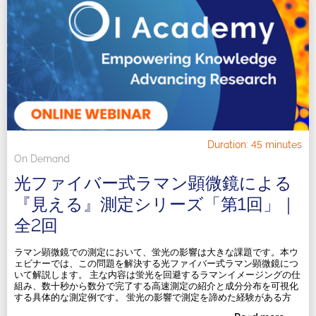
Duration: 45 minutes
On Demand
光ファイバー式ラマン顕微鏡による
『見える』測定シリーズ「第1回」｜
全2回
ラマン顕微鏡での測定において、蛍光の影響は大きな課題です。本ウ
ェビナーでは、この問題を解決する光ファイバー式ラマン顕微鏡につ
いて解説します。 主な内容は蛍光を回避するラマンイメージングの仕
組み、数十秒から数分で完了する高速測定の紹介と成分分布を可視化
する具体的な測定例です。 蛍光の影響で測定を諦めた経験がある方
や、成分分布の高速な可視化に関心がある方におすすめのウェビナー