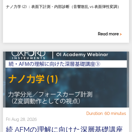
ナノ⼒学 (2) ：表⾯下計測・内部診断（⾳響散乱 vs 表⾯弾性変調）
Read more
>
Duration: 60 minutes
Fri Aug 28, 2026
続 AFMの理解に向けた深層基礎講座