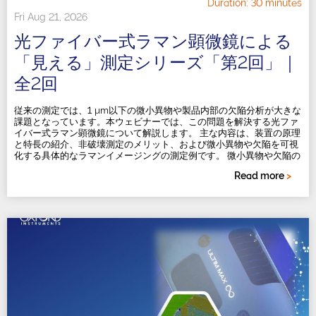
Duration: 30 minutes
Fri Aug 21, 2026
光ファイバー式ラマン顕微鏡による
「見える」測定シリーズ「第2回」｜
全2回
従来の測定では、1 µm以下の微小異物や製品内部の欠陥分析が大きな
課題となっています。本ウェビナーでは、この問題を解決する光ファ
イバー式ラマン顕微鏡について解説します。 主な内容は、装置の原理
と特長の紹介、非破壊測定のメリット、および微小異物や欠陥を可視
化する具体的なラマンイメージングの測定例です。 微小異物や欠陥の
同定に行き詰まっている方や、非破壊で表面から内部の状態を確認し
Read more
>
たい方におすすめのウェビナーです。