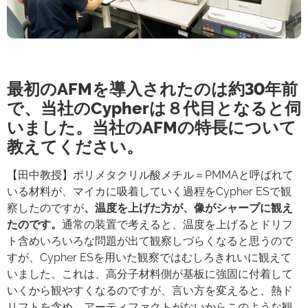
最初のAFMを導入されたのは約30年前
で、当社のCypherは８代目となると伺
いました。当社のAFMの特長について
教えてください。
【田中教授】ポリメタクリル酸メチル＝PMMAと呼ばれて
いる材料が、マイカに吸着していく過程をCypher ESで観
察したのですが
、温度を上げた方が、像がシャープに観え
たのです。
通常の装置で考えると、温度を上げるとドリフ
ト含めいろいろな問題が出て観察しづらくなると思うので
すが、Cypher ESを用いた観察ではむしろきれいに観えて
いました。これは、高分子材料側が基板に強固に付着して
いくから観やすくなるのですが、言い方を変えると、熱ド
リフトを含め、アーティファクトがないからこのような観