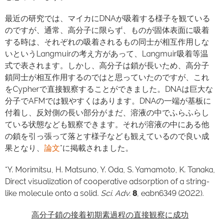
最近の研究では、マイカにDNAが吸着する様子を観ている
のですが、通常、高分子に限らず、ものが固体表面に吸着
する時は、それぞれの吸着されるもの同士が相互作用しな
いというLangmuirの考え方があって、Langmuir吸着等温
式で表されます。しかし、高分子は鎖が長いため、高分子
鎖同士が相互作用するのではと思っていたのですが、これ
をCypherで直接観察することができました。DNAは巨大な
分子でAFMでは観やすくはあります。DNAの一端が基板に
付着し、反対側の長い部分がまだ、溶液の中でふらふらし
ている状態なども観察できます。それが溶液の中にある他
の鎖を引っ張って落とす様子なども観えているので良い成
果となり、
論文
*に掲載されました。
*Y. Morimitsu, H. Matsuno, Y. Oda, S. Yamamoto, K. Tanaka,
Direct visualization of cooperative adsorption of a string-
like molecule onto a solid.
Sci. Adv.
8
, eabn6349 (2022).
高分子鎖の接着初期素過程の直接観察に成功