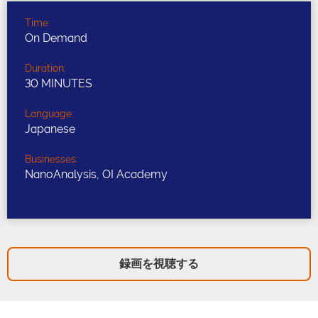
Time:
On Demand
Duration:
30 MINUTES
Language:
Japanese
Businesses:
NanoAnalysis, OI Academy
録画を視聴する