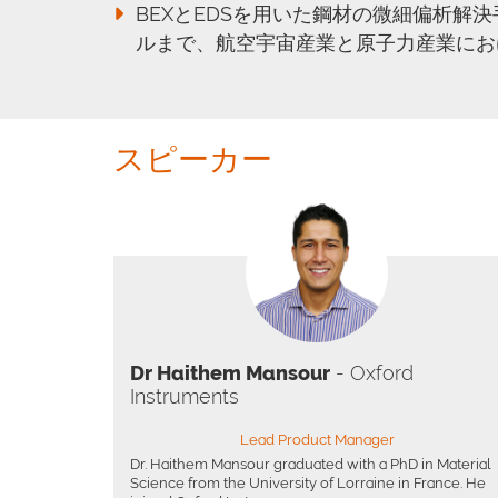
BEXとEDSを用いた鋼材の微細偏析解
ルまで、航空宇宙産業と原子力産業にお
スピーカー
Dr Haithem Mansour
- Oxford
Instruments
Lead Product Manager
Dr. Haithem Mansour graduated with a PhD in Material
Science from the University of Lorraine in France. He