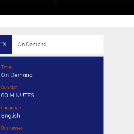
On Demand
Time:
On Demand
Duration:
60 MINUTES
Language:
English
Businesses: