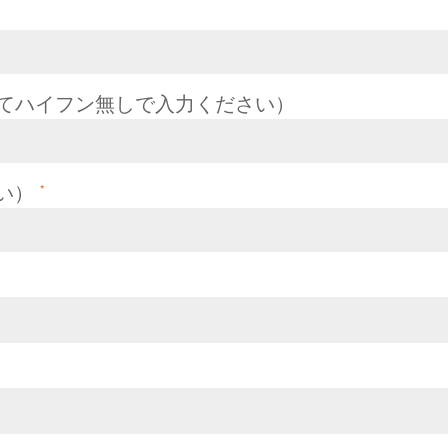
えてハイフン無しで入力ください）
い）
*