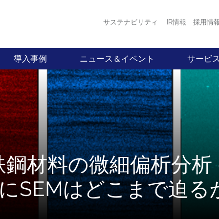
サステナビリティ
IR情報
採用情
導入事例
ニュース＆イベント
サービ
鉄鋼材料の微細偏析分析 -
界にSEMはどこまで迫る