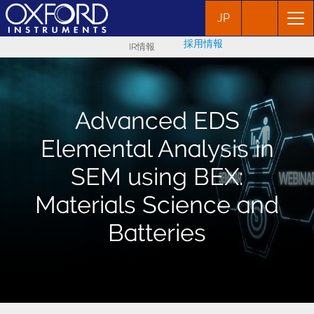
JP
採用情報
IR情報
Advanced EDS
Elemental Analysis in
SEM using BEX:
Materials Science and
Batteries