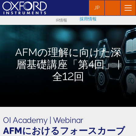
JP
採用情報
IR情報
AFMの理解に向けた深
層基礎講座「第4回」 |
全12回
OI Academy | Webinar
AFMにおけるフォースカーブ