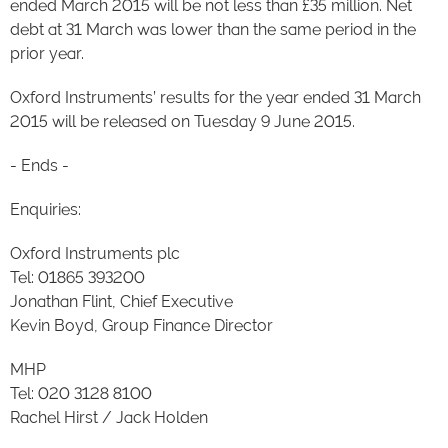
ended March 2015 will be not less than £35 million. Net
debt at 31 March was lower than the same period in the
prior year.
Oxford Instruments’ results for the year ended 31 March
2015 will be released on Tuesday 9 June 2015.
- Ends -
Enquiries:
Oxford Instruments plc
Tel: 01865 393200
Jonathan Flint, Chief Executive
Kevin Boyd, Group Finance Director
MHP
Tel: 020 3128 8100
Rachel Hirst / Jack Holden