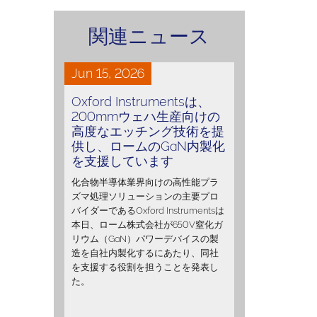
関連ニュース
Jun 15, 2026
Oxford Instrumentsは、
200mmウェハ生産向けの
高度なエッチング技術を提
供し、ロームのGaN内製化
を支援しています
化合物半導体業界向けの高性能プラ
ズマ処理ソリューションの主要プロ
バイダーであるOxford Instrumentsは
本日、ローム株式会社が650V窒化ガ
リウム（GaN）パワーデバイスの製
造を自社内製化するにあたり、同社
を支援する役割を担うことを発表し
た。