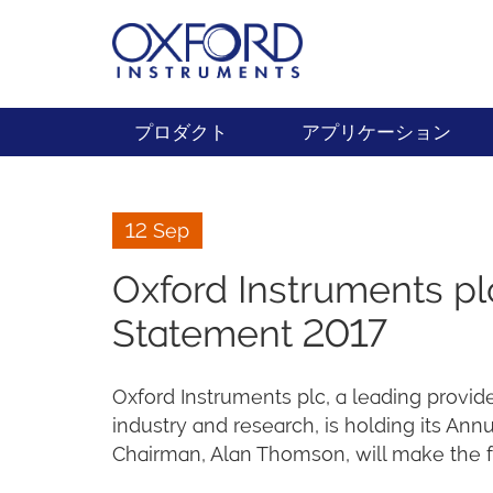
プロダクト
アプリケーション
12 Sep
Oxford Instruments p
Statement 2017
Oxford Instruments plc, a leading provid
industry and research, is holding its An
Chairman, Alan Thomson, will make the f