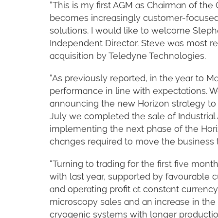
“This is my first AGM as Chairman of the G
becomes increasingly customer-focused, 
solutions. I would like to welcome Stephe
Independent Director. Steve was most rec
acquisition by Teledyne Technologies.
“As previously reported, in the year to M
performance in line with expectations.
announcing the new Horizon strategy to 
July we completed the sale of Industria
implementing the next phase of the Hor
changes required to move the business 
“Turning to trading for the first five mont
with last year, supported by favourable 
and operating profit at constant currency
microscopy sales and an increase in th
cryogenic systems with longer productio