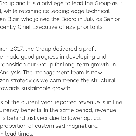
roup and it is a privilege to lead the Group as it
while retaining its leading edge technical
n Blair, who joined the Board in July as Senior
ently Chief Executive of e2v prior to its
arch 2017, the Group delivered a profit
 We made good progress in developing and
reposition our Group for long-term growth. In
l Analysis. The management team is now
izon strategy as we commence the structural
towards sustainable growth.
hs of the current year: reported revenue is in line
currency benefits. In the same period, revenue
 is behind last year due to lower optical
e proportion of customised magnet and
n lead times.