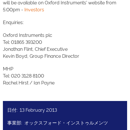
will be available on Oxford Instruments’ website from
5:00pm -
Investors
Enquiries:
Oxford Instruments plc
Tel: 01865 393200
Jonathan Flint, Chief Executive
Kevin Boyd, Group Finance Director
MHP
Tel: 020 3128 8100
Rachel Hirst / Ian Payne
日付: 13 February 2013
事業部: オックスフォード・インストゥルメンツ