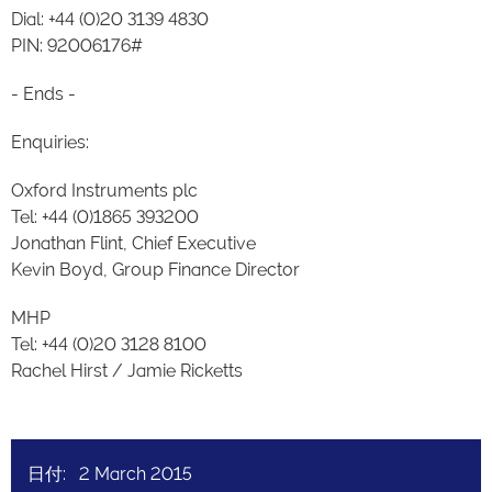
Dial: +44 (0)20 3139 4830
PIN: 92006176#
- Ends -
Enquiries:
Oxford Instruments plc
Tel: +44 (0)1865 393200
Jonathan Flint, Chief Executive
Kevin Boyd, Group Finance Director
MHP
Tel: +44 (0)20 3128 8100
Rachel Hirst / Jamie Ricketts
日付: 2 March 2015