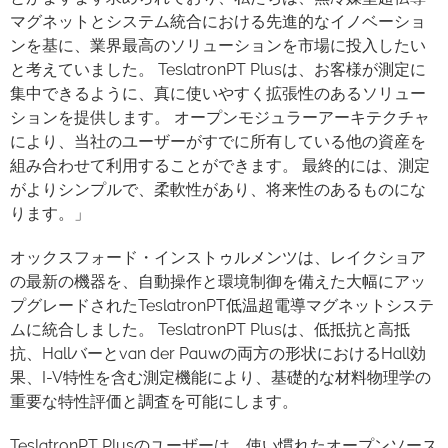
マグネットとシステム統合における先進的なイノベーショ
ンを基に、業界最高のソリューションを市場に投入したい
と考えていました。 TeslatronPT Plusは、お客様が測定に
集中できるように、真に使いやすく拡張性のあるソリュー
ションを提供します。 オープンモジュラーアーキテクチャ
により、当社のユーザーがすでに所有している他の資産を
組み合わせて利用することができます。 最終的には、測定
がよりシンプルで、柔軟性があり、将来性のあるものにな
ります。」
オックスフォード・インストゥルメンツは、レイクショア
の最新の機器を、自動操作と環境制御を備えた大幅にアッ
プグレードされたTeslatronPT低温超電導マグネットシステ
ムに統合しました。 TeslatronPT Plusは、低抵抗と高抵
抗、Hallバーとvan der Pauwの両方の形状におけるHall効
果、I-V特性を含む測定機能により、基礎的な材料物理学の
重要な特性評価と調査を可能にします。
TeslatronPT Plusのユーザーは、使い慣れたオープンソース