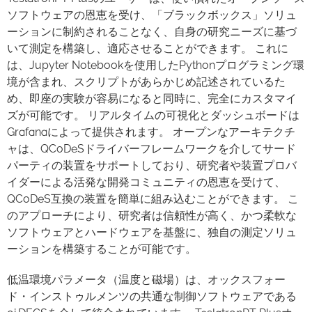
ソフトウェアの恩恵を受け、「ブラックボックス」ソリュ
ーションに制約されることなく、自身の研究ニーズに基づ
いて測定を構築し、適応させることができます。 これに
は、Jupyter Notebookを使用したPythonプログラミング環
境が含まれ、スクリプトがあらかじめ記述されているた
め、即座の実験が容易になると同時に、完全にカスタマイ
ズが可能です。 リアルタイムの可視化とダッシュボードは
Grafanaによって提供されます。 オープンなアーキテクチ
ャは、QCoDeSドライバーフレームワークを介してサード
パーティの装置をサポートしており、研究者や装置プロバ
イダーによる活発な開発コミュニティの恩恵を受けて、
QCoDeS互換の装置を簡単に組み込むことができます。 こ
のアプローチにより、研究者は信頼性が高く、かつ柔軟な
ソフトウェアとハードウェアを基盤に、独自の測定ソリュ
ーションを構築することが可能です。
低温環境パラメータ（温度と磁場）は、オックスフォー
ド・インストゥルメンツの共通な制御ソフトウェアである