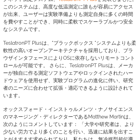
このシステムは、高度な低温測定に誰もが容易にアクセス
が出来、ユーザーは実験準備よりも測定自身に多くの時間
を費やすことができ、同時に柔軟でスケーラブルかつ安全
なシステムです。
TeslatronPT Plusは、"ブラックボックス "システムよりも柔
軟性の高いオープンアーキテクチャを採用しており、ブラ
ウザインタフェースによりOSに依存しないリモートコント
ロールが可能です。 さらに、TeslatronPT Plusは、メーカ
ーが独自に作る測定ソフトウェアやロックインされたハー
ドウェアを使用せず、実験プログラムの進化に伴い、研究
者のニーズに合わせて拡張・適応できるように設計されて
います。
オックスフォード・インストゥルメンツ・ナノサイエンス
のマネージング・ディレクターであるMatthew Martinは、
次のようにコメントしています： 「大学や研究者は、より
少ない労力でより多くのことを行い、迅速に結果を出すこ
とがますます求められており、私たちは、無冷媒型超伝導