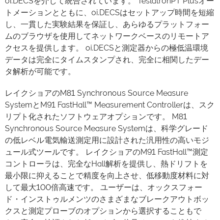
oi.DECSを介して統合されています。 TeslatronPT Plusオー
トメーションとともに、oi.DECSはセットアップ時間を短縮
し、一貫した実験結果を保証し、あらゆるプラットフォー
ムのブラウザを使用してネットワークベースのリモートア
クセスを提供します。 oi.DECSと測定器からの極低温環境
データは完全にタイムスタンプされ、完全に相関したデー
タ解析が可能です。
レイクショアのM81 Synchronous Source Measure
SystemとM91 FastHall™ Measurement Controllerは、スク
リプト化されたソフトウェアオプションです。 M81
Synchronous Source Measure Systemは、科学グレード
の低レベル電気輸送測定用に設計された汎用性の高いモジ
ュール式ツールです。 レイクショアのM91 FastHall™測定
コントローラは、完全なHall解析を提供し、熱ドリフトを
最小限に抑えることで精度を向上させ、低移動度材料に対
して最大100倍高速です。 ユーザーは、オックスフォー
ド・インストゥルメンツのさまざまなブレークアウトボッ
クスと測定プローブのオプションから選択することもで