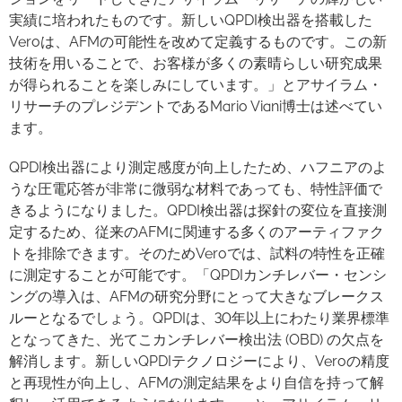
実績に培われたものです。新しいQPDI検出器を搭載した
Veroは、AFMの可能性を改めて定義するものです。この新
技術を用いることで、お客様が多くの素晴らしい研究成果
が得られることを楽しみにしています。」とアサイラム・
リサーチのプレジデントであるMario Viani博士は述べてい
ます。
QPDI検出器により測定感度が向上したため、ハフニアのよ
うな圧電応答が非常に微弱な材料であっても、特性評価で
きるようになりました。QPDI検出器は探針の変位を直接測
定するため、従来のAFMに関連する多くのアーティファク
トを排除できます。そのためVeroでは、試料の特性を正確
に測定することが可能です。「QPDIカンチレバー・センシ
ングの導入は、AFMの研究分野にとって大きなブレークス
ルーとなるでしょう。QPDIは、30年以上にわたり業界標準
となってきた、光てこカンチレバー検出法 (OBD) の欠点を
解消します。新しいQPDIテクノロジーにより、Veroの精度
と再現性が向上し、AFMの測定結果をより自信を持って解