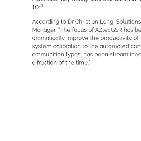
e1
10
.
According to Dr Christian Lang, Solution
Manager, “The focus of AZtecGSR has b
dramatically improve the productivity of 
system calibration to the automated conf
ammunition types, has been streamlined. 
a fraction of the time.”