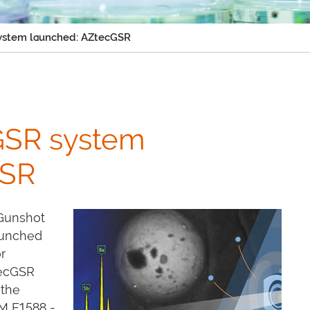
ystem launched: AZtecGSR
GSR system
GSR
 Gunshot
aunched
r
tecGSR
 the
TM E1588 -