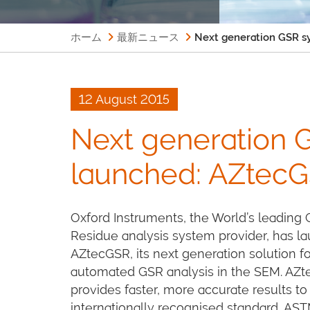
ホーム
最新ニュース
Next generation GSR s
12 August 2015
Next generation 
launched: AZtec
Oxford Instruments, the World’s leading
Residue analysis system provider, has l
AZtecGSR, its next generation solution fo
automated GSR analysis in the SEM. AZ
provides faster, more accurate results to
internationally recognised standard, AS