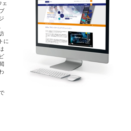
ウェ
ブ
ジ
、
訪
トに
は
ビ
閲
わ
で