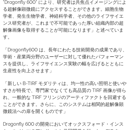
"Dragonfly 600" により、研究者は共焦点イメージングによ
る超解像顕微鏡にアクセスすることができます。細胞生物
学者、発生生物学者、神経科学者、その他のライフサイエ
ンス研究者が、これまで不可能であった厚い組織内部の超
解像画像を取得することが可能になります」と述べていま
す。
「Dragonfly600 は、長年にわたる技術開発の成果であり、
学術・産業両分野のユーザーに対して優れたパフォーマン
スを提供し、ライフサイエンス実験の幅を広げるとともに
生産性を向上させます」
「新しい B-TIRF モダリティは、均一性の高い照明と使いや
すさが特長で、専門家でなくても高品質の TIRF 画像が得ら
れ、一般的な TIRF フリンジのアーティファクトを回避する
ことができます。さらに、このシステムは相関的超解像顕
微鏡法への扉を開くものです」
Dragonfly 600 の開発においてオックスフォード・インス