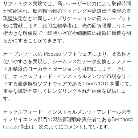
リプトミクス実験では、高いレーザー出力により取得時間
が短縮され、脳内転写物のマッピングや癌遺伝子発現の表
現型決定などの新しいアプリケーションの高スループット
化に貢献します。細胞生物学者は、光の回折限界よりも一
桁大きな解像度で、細胞小器官や細胞膜の超微細構造を明
らかにすることができます。
オープンソースの Picasso ソフトウェアにより、柔軟性と
使いやすさを実現し、シームレスなデータ交換とナノメー
トル精度のローカライゼーションを可能にします。そし
て、オックスフォード・インストゥルメンツの市場をリー
ドする画像解析ソフトウェアである Imaris 10.0 を通じて、
重要な統計と美しくレンダリングされた画像を提供しま
す。
オックスフォード・インストゥルメンツ・アンドールのラ
イフサイエンス部門の製品管理戦略責任者であるBernhard
Goetze博士は、次のようにコメントしています。