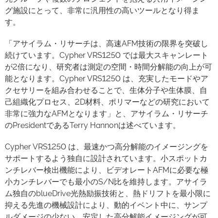
グ施設にとって、非常に汎用性の高いツールとなり得ま
す。
「アサイラム・リサーチは、高速AFM技術の限界を突破し
続けています。Cypher VRS1250 では最大スキャンレート
が2倍になり、研究者は測定の空間・時間分解能の向上が可
能となります。Cypher VRS1250 は、充実したモードやア
クセサリーを組み合わせることで、生体分子や生体膜、自
己組織化プロセス、2D材料、ポリマーなどの研究において
非常に強力なAFMとなります」と、アサイラム・リサーチ
のPresidentであるTerry Hannonは述べています。
Cypher VRS1250 は、最速かつ高分解能のイメージングを
サポートするよう独自に設計されています。小スポットカ
ンチレバー検出機能により、ビデオレートAFMに必要な極
小カンチレバーでも最小のS/N比を維持します。アサイラ
ム独自のblueDrive光熱励振技術と、熱ドリフトを最小限に
抑える先進の機械設計により、動的イベント中に、サンプ
ルダメージの少ない、安定した高分解能イメージングが可