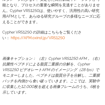
能となり、プロセスの重要な瞬間を見逃すことがありませ
ん。Cypher VRS1250は、使いやすく、汎用性の高い研究
用AFMとして、あらゆる研究グループの多様なニーズに応
えることができます。
Cypher VRS1250 の詳細はこちらをご覧くださ
い：
https://AFM.oxinst.jp/VRS1250
画像キャプション： （左）Cypher VRS1250 AFM，（右）
抗菌性ペプチドによる脂質二重膜の分解を、Cypher
VRS1250 ビデオレートAFM のイメージング（28 fps）で
モニターしました。ペプチドは脂質分子を分解し、二重膜
パッチを内側から食い破っていきます。ここでは、実験中
に収集した12,000枚を超える画像フレームのうち、6枚を
示しています。