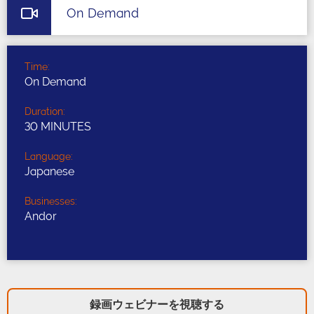
On Demand
Time:
On Demand
Duration:
30 MINUTES
Language:
Japanese
Businesses:
Andor
録画ウェビナーを視聴する