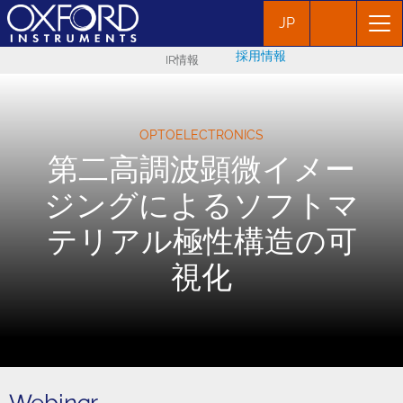
JP
採用情報
IR情報
OPTOELECTRONICS
第二高調波顕微イメー
ジングによるソフトマ
テリアル極性構造の可
視化