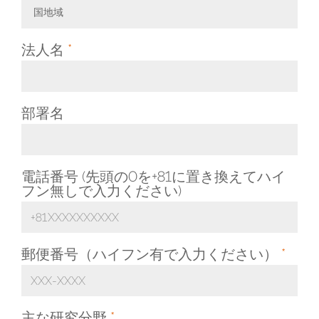
国地域
Toggle Dropdown
法人名
*
部署名
電話番号 (先頭の0を+81に置き換えてハイ
フン無しで入力ください)
郵便番号（ハイフン有で入力ください）
*
主な研究分野
*