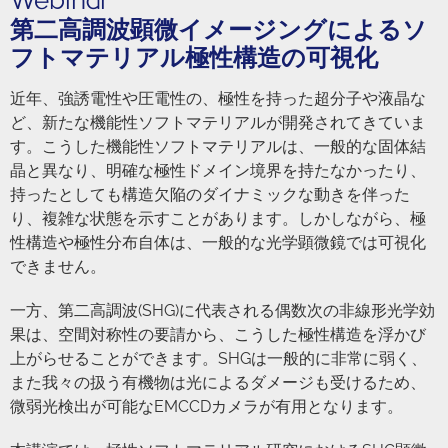
Webinar
第二高調波顕微イメージングによるソ
フトマテリアル極性構造の可視化
近年、強誘電性や圧電性の、極性を持った超分子や液晶な
ど、新たな機能性ソフトマテリアルが開発されてきていま
す。こうした機能性ソフトマテリアルは、一般的な固体結
晶と異なり、明確な極性ドメイン境界を持たなかったり、
持ったとしても構造欠陥のダイナミックな動きを伴った
り、複雑な状態を示すことがあります。しかしながら、極
性構造や極性分布自体は、一般的な光学顕微鏡では可視化
できません。
一方、第二高調波(SHG)に代表される偶数次の非線形光学効
果は、空間対称性の要請から、こうした極性構造を浮かび
上がらせることができます。SHGは一般的に非常に弱く、
また我々の扱う有機物は光によるダメージも受けるため、
微弱光検出が可能なEMCCDカメラが有用となります。