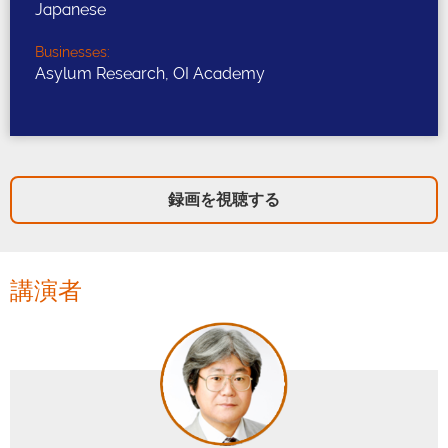
Japanese
Businesses:
Asylum Research, OI Academy
録画を視聴する
講演者