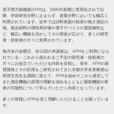
原子間力顕微鏡(AFM)は、1990代初期に実用化されて以
降、学術研究分野に止まらず、産業分野においても幅広く
利用されています。近年では試料表面の段差や粗さ測定の
他、複合材料の弾性率評価や電子デバイスの電気物性な
ど、幅広い機能を活かしてその用途が広がり、多くの研究
者・技術者の方々に利用されています。
毎月末の金曜日、全12回の本講座は、AFMをご利用になら
れている・これから使われるご予定の研究者・技術者の
方々にお役立ていただける内容を目指し、長年、AFMの装
置開発とその応用をご研究されてきた京都大学名誉教授山
田啓文先生を講師に迎えて、AFMを始めそこから派生して
きた測定機能の原理の理解を深めるとともに最新機能や将
来の可能性について学んでいただく内容となっています。
多くの皆様にAFMを深く理解いただけることを願っていま
す。