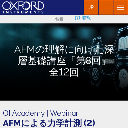
JP
採用情報
IR情報
AFMの理解に向けた深
層基礎講座「第8回」
全12回
OI Academy | Webinar
AFMによる力学計測 (2)