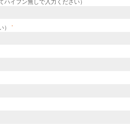
えてハイフン無しで入力ください）
い）
*