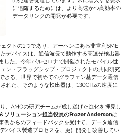
の発達を促進しています。常に増大する要求
に追随するためには、より高速かつ高効率の
データリンクの開発が必要です。
ェクトの1つであり、アーヘンにある非営利SME
れたデバイスは、通信波長で動作する高速光検出器
ました。今年バルセロナで開催されたモバイル世
フェン・フラッグシップ・プロジェクトの共同研究
動作できる、世界で初めてのグラフェン基データ通信
された、そのような検出器は、130GHzの速度に
より、AMOの研究チームが成し遂げた進化を拝見し
ソリューション担当役員のFrazer Anderson
は
事例からのフィードバックを受けて、データ通信
なデバイス製造プロセスを、更に開発し改善してい