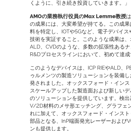
くように、引き続き投資していきます。」
AMOの業務執行役員のMax Lemme教授
の成果には、大変希望が持てる。この成果
料を特定し、IOTや5Gなど、電子デバイ
技術を実証すること。このような成果は、
ALD、CVDのような、多数の拡張性ある
R&Dプロセスラインにおいて、初めて達
このようなデバイスは、ICP RIEやALD
ゥルメンツの製造ソリューションを装備し
発されました。オックスフォード・インス
スケールアップした製造面および新しいデ
のソリューションを提供しています。検出器
V/2D材料のメサ形エッチング、グラフェ
れに加えて、オックスフォード・インスト
部品となる、InP端面発光レーザーおよび
ンも提供します。