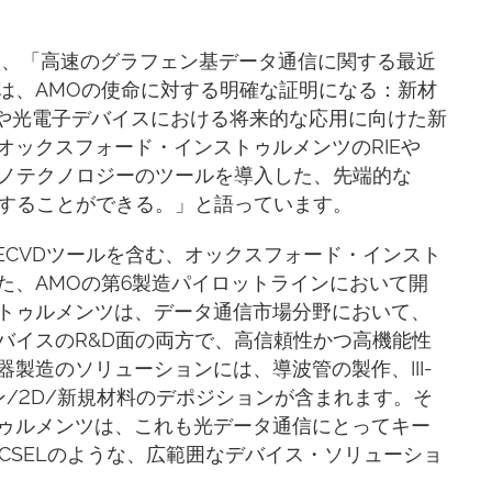
は、「高速のグラフェン基データ通信に関する最近
は、AMOの使命に対する明確な証明になる：新材
スや光電子デバイスにおける将来的な応用に向けた新
オックスフォード・インストゥルメンツのRIEや
ナノテクノロジーのツールを導入した、先端的な
成することができる。」と語っています。
、PECVDツールを含む、オックスフォード・インスト
た、AMOの第6製造パイロットラインにおいて開
トゥルメンツは、データ通信市場分野において、
バイスのR&D面の両方で、高信頼性かつ高機能性
製造のソリューションには、導波管の製作、III-
ン/2D/新規材料のデポジションが含まれます。そ
ゥルメンツは、これも光データ通信にとってキー
VCSELのような、広範囲なデバイス・ソリューショ