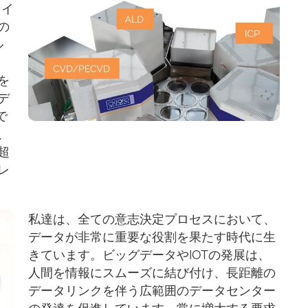
・イ
の
ル
を
デ
で
、
超
レ
私達は、全ての意志決定プロセスにおいて、
データが非常に重要な役割を果たす時代に生
きています。ビッグデータやIOTの発展は、
人間を情報にスムーズに結び付け、長距離の
データリンクを伴う広範囲のデータセンター