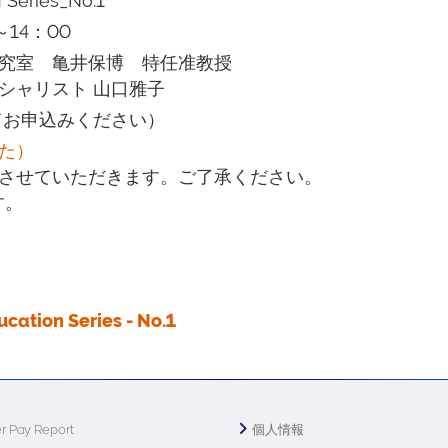
eries_No.1
～14：00
究室 亀井保博 特任准教授
ャリスト 山口雅子
てお申込みください）
た）
させていただきます。ご了承ください。
す。
tion Series - No.1
r Pay Report
個人情報