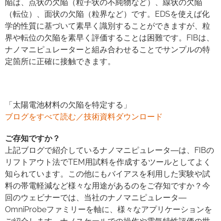
陥は、点状の欠陥（粒子状の不純物など）、線状の欠陥
（転位）、面状の欠陥（粒界など）です。EDSを使えば化
学的性質に基づいて素早く識別することができますが、粒
界や転位の欠陥を素早く評価することは困難です。FIBは、
ナノマニピュレーターと組み合わせることでサンプルの特
定箇所に正確に接触できます。
「太陽電池材料の欠陥を特定する」
ブログをすべて読む／技術資料ダウンロード
ご存知ですか？
上記ブログで紹介しているナノマニピュレータ―は、FIBの
リフトアウト法でTEM用試料を作成するツールとしてよく
知られています。この他にもバイアスを利用した実験や試
料の帯電軽減など様々な用途があるのをご存知ですか？今
回のウェビナーでは、当社のナノマニピュレータ―
OmniProbeファミリーを軸に、様々なアプリケーションを