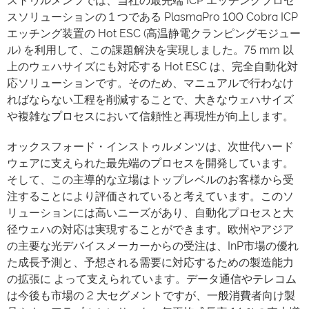
ストゥルメンツでは、当社の最先端 ICP エッチングプロセ
スソリューションの 1 つである PlasmaPro 100 Cobra ICP
エッチング装置の Hot ESC (高温静電クランピングモジュー
ル) を利用して、この課題解決を実現しました。75 mm 以
上のウェハサイズにも対応する Hot ESC は、完全自動化対
応ソリューションです。そのため、マニュアルで行わなけ
ればならない工程を削減することで、大きなウェハサイズ
や複雑なプロセスにおいて信頼性と再現性が向上します。
オックスフォード・インストゥルメンツは、次世代ハード
ウェアに支えられた最先端のプロセスを開発しています。
そして、この主導的な立場はトップレベルのお客様から受
注することにより評価されていると考えています。このソ
リューションには高いニーズがあり、自動化プロセスと大
径ウェハの対応は実現することができます。欧州やアジア
の主要な光デバイスメーカーからの受注は、InP市場の優れ
た成長予測と、予想される需要に対応するための製造能力
の拡張に よって支えられています。データ通信やテレコム
は今後も市場の 2 大セグメントですが、一般消費者向け製