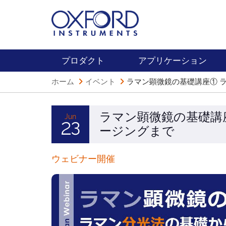
プロダクト
アプリケーション
ホーム
イベント
ラマン顕微鏡の基礎講座① 
ラマン顕微鏡の基礎講
Jun
23
ージングまで
ウェビナー開催