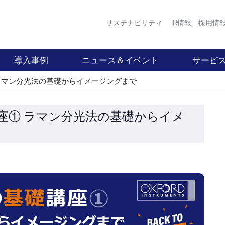
サステナビリティ
IR情報
採用情
導入事例
ニュース＆イベント
サービ
ラマン分光法の基礎からイメージングまで
座① ラマン分光法の基礎からイメ