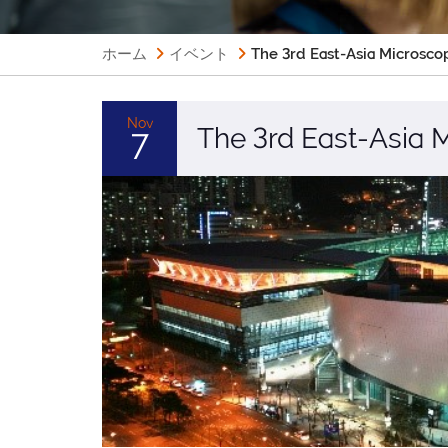
ホーム
イベント
The 3rd East-Asia Microsc
Nov
The 3rd East-Asia 
7