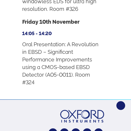
windowless EDS for ultra high
resolution. Room #326
Friday 10th November
14:05 - 14:20
Oral Presentation: A Revolution
in EBSD – Significant
Performance Improvements
using a CMOS-based EBSD
Detector (A05-0011). Room
#324