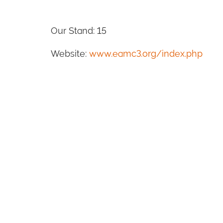
Our Stand: 15
Website:
www.eamc3.org/index.php