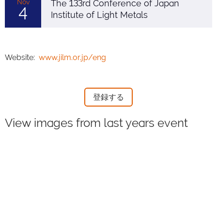
Nov
The 133rd Conference of Japan
4
Institute of Light Metals
Website:
www.jilm.or.jp/eng
登録する
View images from last years event