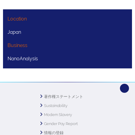
Location
Japan
Business
NanoAnalysis
著作権ステートメント
Sustainability
Modern Slavery
Gender Pay Report
情報の登録