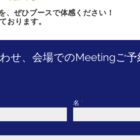
を、ぜひブースで体感ください！
ております。
せ、会場でのMeetingご
名
*