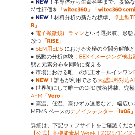
●
NEW！
半導体から生命科学まで、妥協
特性評価を
「witec360」「witec360 semi
●
NEW！
材料分析の新たな標準、
卓上型T
R」
●
電子顕微鏡にラマン
という選択肢、形態
放つ
「RISE」
●
SEM用EDS
における究極の空間分解能と
● 感動の分析体験：
BEXイメージング検出
態と元素分布を同時に捉える
● 市場における唯一の純正オールインワン
●
NEW！
誰もが利用できる
大型試料対応A
● 世界初にして唯一のQPDI技術搭載、
AFM
「Vero」
● 高温、低温、高ひずみ速度など、幅広
MEMS ベースの
ナノインデンター
「ix05
詳細は、下記ウェブサイトをご確認くださ
【公式】高機能素材 Week｜2025/11/12