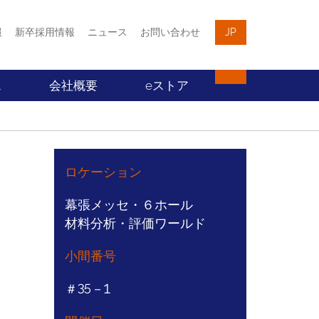
報
新卒採用情報
ニュース
お問い合わせ
JP
ス
会社概要
eストア
ロケーション
幕張メッセ・６ホール
材料分析・評価ワールド
小間番号
＃35－1