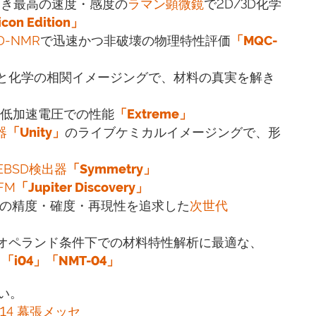
なき最高の速度・感度の
ラマン顕微鏡
で2D/3D化学
con Edition」
D-NMR
で迅速かつ非破壊の物理特性評価
「MQC-
と化学の相関イメージングで、材料の真実を解き
低加速電圧での性能
「Extreme」
器
「Unity」
のライブケミカルイメージングで、形
EBSD検出器
「Symmetry」
FM
「Jupiter Discovery」
究極の精度・確度・再現性を追求した
次世代
いオペランド条件下での材料特性解析に最適な、
」
「i04」
「NMT-04」
い。
-14 幕張メッセ