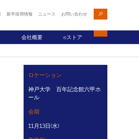
報
新卒採用情報
ニュース
お問い合わせ
JP
ス
会社概要
eストア
ロケーション
神戸大学 百年記念館六甲ホ
ール
会期
11月13日(水)