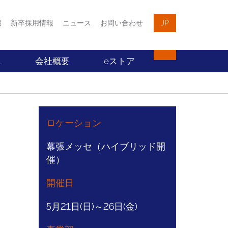
報
新卒採用情報
ニュース
お問い合わせ
JP
ス
会社概要
eストア
ロケーション
幕張メッセ（ハイブリッド開
催）
開催日
5月21日(日)～26日(金)