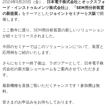
2024年9月20日（金）、
日本電子株式会社
と
オックスフォ
ード・インストゥルメンツ株式会社
は、
「SEM用分析装置
の新提案」
をテーマとした
ジョイントセミナー
を
大阪
で開
催します。
ここ数年に渡り、SEM用分析装置の新しいソリューション
が続々とリリースされました。
今回のセミナーではこのソリューションについて、装置と
応用例をご紹介いたします。
さらにセミナー終了後は、ラボツアーとして、日本電子株
式会社の新大阪ショールームをご案内させていただきま
す。
最新機種を直接ご覧いただくチャンスです！参加費は無
料。
皆さまのお申込みをお待ちしております。