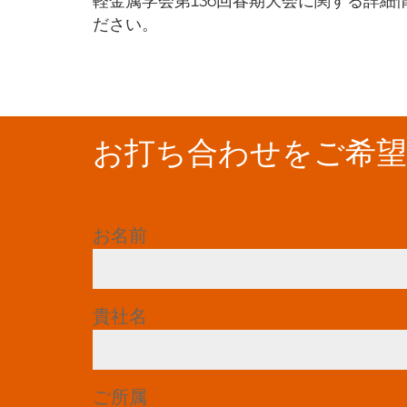
軽金属学会第136回春期大会に関する詳細
ださい。
お打ち合わせをご希
お名前
*
貴社名
*
ご所属
*