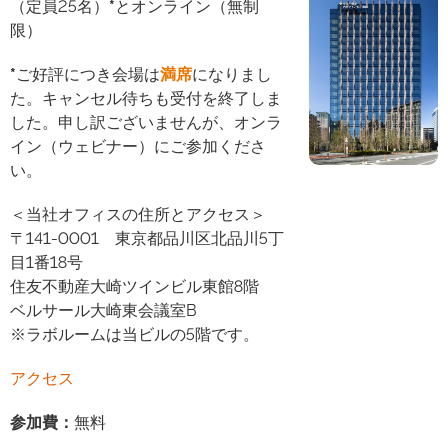
（定員25名）
*
とオンライン（無制
限）
*
ご好評につき会場は
満席
になりまし
た。キャンセル待ちも受付を終了しま
した。申し訳ございませんが、オンラ
イン（ウェビナー）にご参加くださ
い。
＜当社オフィスの住所とアクセス＞
〒141-0001 東京都品川区北品川5丁
目1番18号
住友不動産大崎ツインビル東館8階
ベルサール大崎東会議室B
※ラボルームは当ビルの5階です。
アクセス
参加費
：
無料