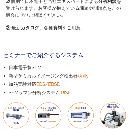
➁
個別で日本電子と当社エキスパートによる
分析相談
を
受けられます。お客様が抱えている課題や問題点をこの
機会にぜひご相談ください。
③
最新
カタログ
、各種
資料
をご用意。
セミナーでご紹介するシステム
日本電子製SEM
新型ケミカルイメージング検出器
Unity
加熱実験対応
EDS/EBSD
SEMラマン分析システム
RISE