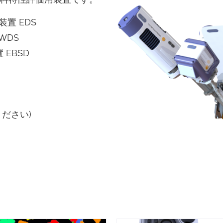
置 EDS
WDS
EBSD
ださい)