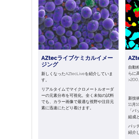
AZtecライブケミカルイメー
AZt
ジング
自動粒
らに
新しくなったAZtecLiveを紹介していま
>20
す。
リアルタイムでマイクロメートルオーダ
ーの元素分布を可視化。全く未知の試料
新技
でも、カラー画像で最適な視野や注目元
11月1
素に迅速にたどり着けます。
「バッ
組成
バッ
紹介