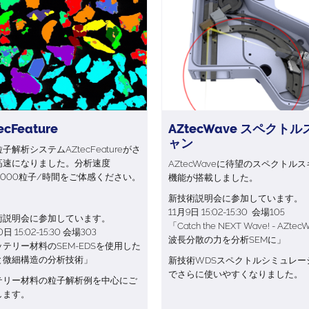
ecFeature
AZtecWave スペクトル
ャン
子解析システムAZtecFeatureがさ
高速になりました。分析速度
AZtecWaveに待望のスペクトル
0,000粒子/時間をご体感ください。
機能が搭載しました。
新技術説明会に参加しています。
11月9日 15:02-15:30 会場105
術説明会に参加しています。
「Catch the NEXT Wave! - AZtec
0日 15:02-15:30 会場303
波長分散の力を分析SEMに」
テリー材料のSEM-EDSを使用した
と微細構造の分析技術」
新技術WDSスペクトルシミュレー
でさらに使いやすくなりました。
テリー材料の粒子解析例を中心にご
します。