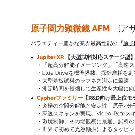
原子間力顕微鏡 AFM
[ア
バラエティー豊かな業界最高性能の
『
原子
Jupiter XR
【大型試料対応ステージ型
・「超高分解能イメージング」「高速ス
・blue Driveを標準搭載。探針摩
・大型基板試料のラフネス測定に最適
・測定時間を短縮して生産性を大幅に向
Cypherファミリー
【R&D向け最上位モ
・究極の空間分解能と安定性。原子/分
・高速スキャンを実現。Video-Rate
・環境制御、その場観察に最適。試料の
・世界で初めて光熱励振によるタッピングを商用