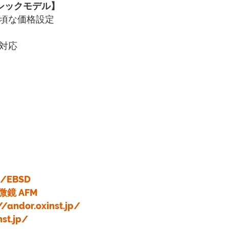
シックモデル】
頃な価格設定
対応
/EBSD
鏡 AFM
//andor.oxinst.jp/
nst.jp/