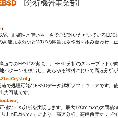
BSD
[分析機器事業部]
。
e
」
Sが、正確性と使いやすさでご好評いただいているEDS
EDSの高速元素分析とWDSの微量元素検出を組み合わせ、
超高速でのEBSDを実現し、EBSD分析のスループットが
地パターンを検出し、あらゆる試料において高速分析が
AZtecCrystal
」
高速で処理可能なEBSDデータ解析ソフトウェアです。
出力可能です。
tecLive
」
確なEDS分析を実現します。最大170mm2の大面積S
「UltimExtreme」により、高速分析、高解像度マッ