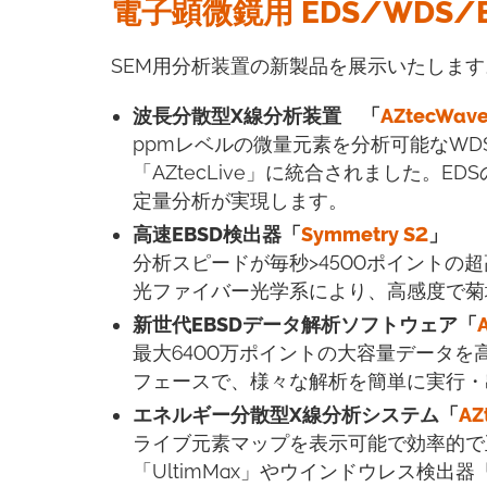
電子顕微鏡用 EDS/WDS/E
SEM用分析装置の新製品を展示いたします
波長分散型X線分析装置 「
AZtecWav
ppmレベルの微量元素を分析可能なWD
「AZtecLive」に統合されました。
定量分析が実現します。
高速EBSD検出器「
Symmetry S2
」
分析スピードが毎秒>4500ポイントの
光ファイバー光学系により、高感度で菊
新世代EBSDデータ解析ソフトウェア「
最大6400万ポイントの大容量データを
フェースで、様々な解析を簡単に実行・
エネルギー分散型X線分析システム「
AZ
ライブ元素マップを表示可能で効率的で正
「UltimMax」やウインドウレス検出器