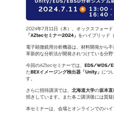
2024年7月11日（木）、オックスフォ
「AZtecセミナー2024」
をハイブリッド
電子顕微鏡用分析機器は、材料開発から不
革新的な分析法が開発されつけている分野
今回のAZtecセミナーでは、
EDS/WDS
た
BEXイメージング検出器「Unity」
につ
す。
さらに招待講演では、
北
海道大学
の
坂本直
招きしています。また各ご講演後には質疑
本セミナーは、会場とオンラインでのハイ