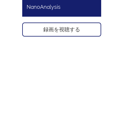
NanoAnalysis
録画を視聴する