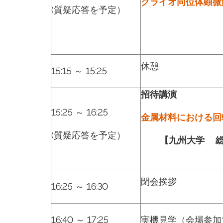
クライオ同位体顕微
(質疑応答を予定）
休憩
15:15 ～ 15:25
招待講演
15:25 ～ 16:25
金属材料における回
(質疑応答を予定）
【九州大学 総
閉会挨拶
16:25 ～ 16:30
16:40 ～ 17:25
実機見学（会場参加