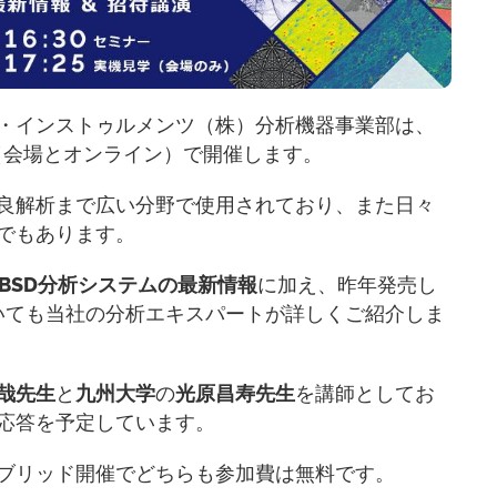
ード・インストゥルメンツ（株）分析機器事業部は、
（会場とオンライン）で開催します。
良解析まで広い分野で使用されており、また日々
でもあります。
/EBSD分析システムの最新情報
に加え、昨年発売し
いても当社の分析エキスパートが詳しくご紹介しま
哉先生
と
九州大学
の
光原昌寿先生
を講師としてお
応答を予定しています。
ブリッド開催でどちらも参加費は無料です。