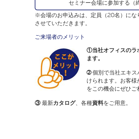
セミナー会場に参加する（
※会場のお申込みは、定員（20名）にな
させていただきます。
ご来場者のメリット
①当社オフィスのラ
ます。
➁
個別で当社エキス
けられます。お客様
をこの機会にぜひご
③
最新
カタログ
、各種
資料
をご用意。