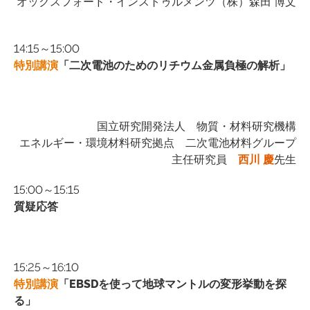
オックスフォード・インストゥルメンツ（株）森田 博文
14:15～15:00
特別講演
「二次電池のためのリチウム金属負極の解析」
国立研究開発法人 物質・材料研究機構
エネルギー・環境材料研究拠点 二次電池材料グループ
主任研究員
西川 慶
先生
15:00～15:15
質疑応答
15:25～16:10
特別講演
「EBSDを使って地球マントルの変形挙動を探
る」