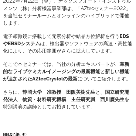
2022年7月22日（金）、オックスフォード・インストゥル
メンツ（株）分析機器事業部は、「AZtecセミナー2022」
を当社セミナールームとオンラインのハイブリッドで開催
します。
電子顕微鏡に搭載して元素分析や結晶方位解析を行う
EDS
やEBSDシステム
は、検出器やソフトウェアの高速・高性能
化により、その応用範囲がさらに拡大しています。
そこで本セミナーでは、当社の分析エキスパートが、
革新
的なライブケミカルイメージングの最新機能
と
新しい機能
が追加されたAZtecCrystal
の最新
についてご紹介します。
さらに、
静岡大学 准教授 田阪美樹先生
と、
国立研究開
発法人 物質・材料研究機構 主任研究員 西川慶先生
を
特別講演の講師としてお招きしています。
開催概要