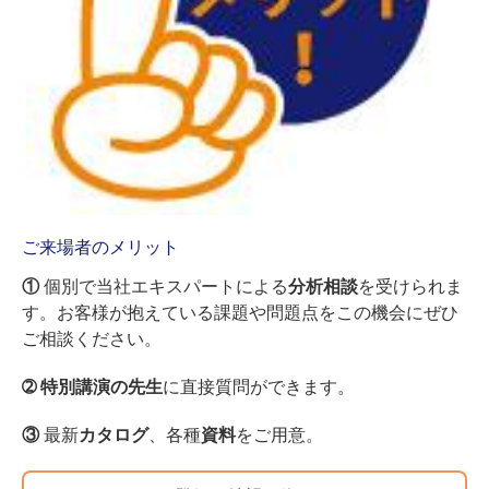
ご来場者のメリット
①
個別で当社エキスパートによる
分析相談
を受けられま
す。お客様が抱えている課題や問題点をこの機会にぜひ
ご相談ください。
➁ 特別講演の先生
に直接質問ができます。
③
最新
カタログ
、各種
資料
をご用意。