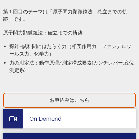
第１回目のテーマは「原⼦間⼒顕微鏡法：確⽴までの軌
跡」です。
原⼦間⼒顕微鏡法：確⽴までの軌跡
探針–試料間にはたらく力（相互作用力：ファンデルワ
ールス力、化学力）
力の測定法：動作原理/測定構成要素(カンチレバー,変位
測定系)
お申込みはこちら
On Demand