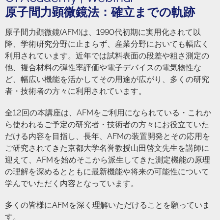
原⼦間⼒顕微鏡法：確⽴までの軌跡
原子間力顕微鏡(AFM)は、1990代初期に実用化されて以
降、学術研究分野に止まらず、産業分野においても幅広く
利用されています。近年では試料表面の段差や粗さ測定の
他、複合材料の弾性率評価や電子デバイスの電気物性な
ど、幅広い機能を活かしてその用途が広がり、多くの研究
者・技術者の方々に利用されています。
全12回の本講座は、AFMをご利用になられている・これか
ら使われるご予定の研究者・技術者の方々にお役立ていた
だける内容を目指し、長年、AFMの装置開発とその応用を
ご研究されてきた京都大学名誉教授山田啓文先生を講師に
迎えて、AFMを始めそこから派生してきた測定機能の原理
の理解を深めるとともに最新機能や将来の可能性について
学んでいただく内容となっています。
多くの皆様にAFMを深く理解いただけることを願っていま
す。