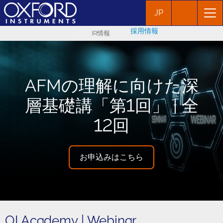
JP
採用情報
IR情報
AFMの理解に向けた深
層基礎講「第1回」 | 全
12回
お申込みはこちら
OI Academy | Webinar