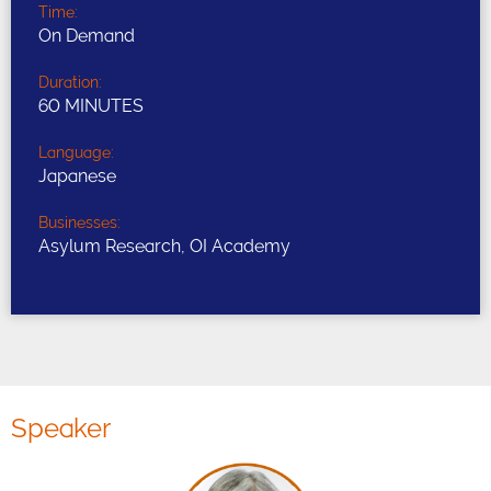
Time:
On Demand
Duration:
60 MINUTES
Language:
Japanese
Businesses:
Asylum Research, OI Academy
Speaker