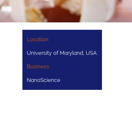
Location
University of Maryland, USA
Business
NanoScience