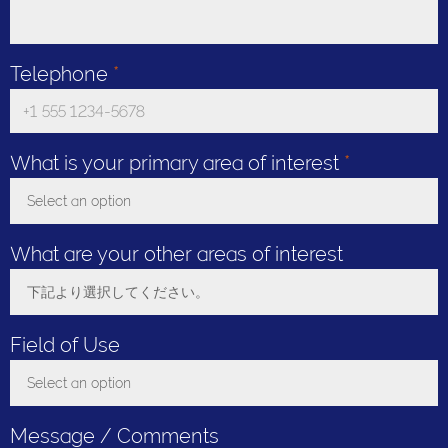
Telephone
*
What is your primary area of interest
*
Select an option
Toggle Dropdown
What are your other areas of interest
下記より選択してください。
Toggle Dropdown
Field of Use
Select an option
Toggle Dropdown
Message / Comments