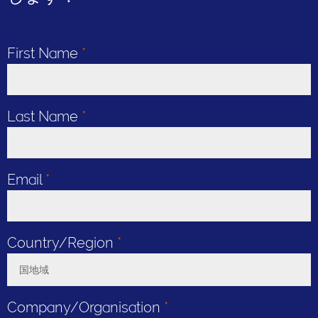
First Name
*
Last Name
*
Email
*
Country/Region
*
国地域
Toggle Dropdown
Company/Organisation
*