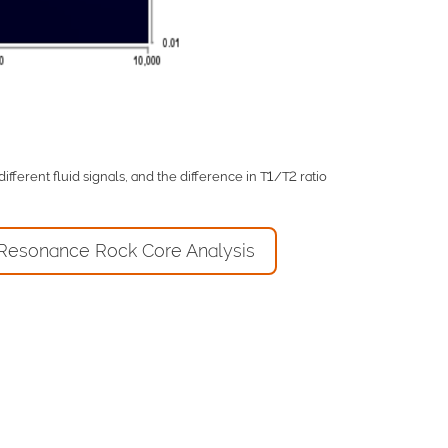
erent fluid signals, and the difference in T1/T2 ratio
Resonance Rock Core Analysis