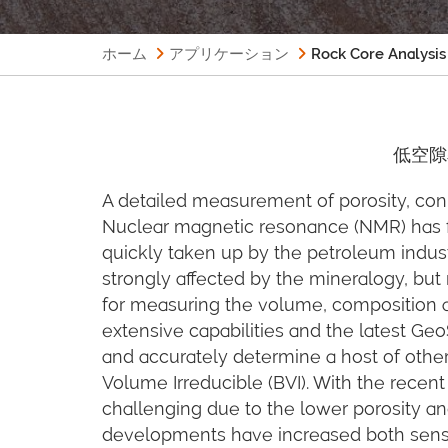
ホーム
アプリケーション
Rock Core Analysis
低空隙
A detailed measurement of porosity, conne
Nuclear magnetic resonance (NMR) has for
quickly taken up by the petroleum indust
strongly affected by the mineralogy, but 
for measuring the volume, composition an
extensive capabilities and the latest 
and accurately determine a host of othe
Volume Irreducible (BVI). With the recen
challenging due to the lower porosity a
developments have increased both sensi