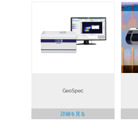
GeoSpec は業界標準の NMR ロック
コアアナライザーで、世界中のほぼ
ウイン
すべての主要な石油生産会社および
ED
SCAL（特殊コア分析）研究所に設置
加速電
されています。2、12、20MHzの3つ
クト
のモデルがあります。GeoSpec コア
よび
アナライザー 2MHz モデルは、緩和
造を
分布のルーチン測定における業界標
の大面
準であり、空隙率、自由および結合
流体の決定、T2 カットオフなどの石
油物理学における基本パラメータの
予測を可能にします。 これらの装置
は、試料中の強磁性体によるアーテ
ィファクトを低減し、NMR検層ツー
GeoSpec
ルの動作を模倣するため、2MHzで動
作します。高磁場（12MHzと
20MHz）のGeoSpecモデルは、例を
挙げると、非常に低い空隙率のサン
詳細を見る
プルなど、より高い感度が必要な状
況や、磁気共鳴イメージング（MRI）
などの特殊なアプリケーションに使
用できます。 このGeoSpec…