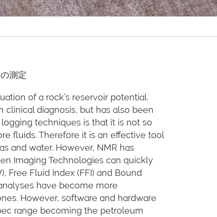
量の測定
tion of a rock’s reservoir potential.
clinical diagnosis, but has also been
gging techniques is that it is not so
fluids. Therefore it is an effective tool
, gas and water. However, NMR has
een Imaging Technologies can quickly
, Free Fluid Index (FFI) and Bound
NMR analyses have become more
stones. However, software and hardware
oSpec range becoming the petroleum