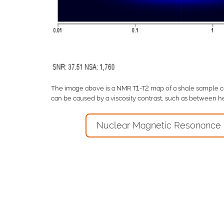
The image above is a NMR T1-T2 map of a shale sample coll
can be caused by a viscosity contrast, such as between he
Nuclear Magnetic Resonance