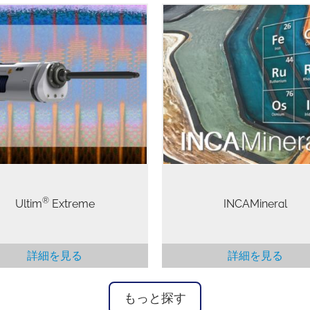
INCAMineral は、強力な自
た鉱物リベレーション分析ソ
ドウレス型EDS検出器 SEM 用
ションです。INCAMineral 
S における究極の空間分解能と低
鉱石の特性評価、金属回収に
圧での性能。Extreme のエレ
重要なデータの取得、そして
ロニクスと最適化された構成お
SEMを利用した工程収率の特
センサ設計のウィンドウレス構
を行うことができるようにな
組み合わせることにより、従来
す。 オックスフォードインス
積 SDD の最大 15 倍の感度を
ンツの大面積 SDD (Ultim Max
実現することができます。
能を活用して、専用システム
の速度で鉱物を高精度で分類
とができます。一方、必要に
他の分析を実行する柔軟性も
います。
®
Ultim
Extreme
INCAMineral
詳細を見る
詳細を見る
もっと探す