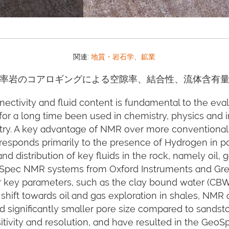
関連:
地質・岩石学、鉱業
率岩のコアロギングによる空隙率、結合性、流体含有
ctivity and fluid content is fundamental to the evalua
 a long time been used in chemistry, physics and in 
ry. A key advantage of NMR over more conventional lo
responds primarily to the presence of Hydrogen in pore 
d distribution of key fluids in the rock, namely oil
GeoSpec NMR systems from Oxford Instruments and Gr
r key parameters, such as the clay bound water (CBW)
t shift towards oil and gas exploration in shales, 
nd significantly smaller pore size compared to sand
tivity and resolution, and have resulted in the Ge