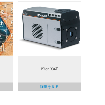
動化され
リュー
AndorのiStar 334T高速ゲートインテ
により、
ンシファイア付CCDシリーズは、高
関する
分解能のnsスケール時間分解イメー
多目的
ジング向けに究極の一体型検出ソリ
性評価
ューションを提供するように設計さ
りま
れています。1024 x 1024アレイは、
ツルメ
プラズマ解析、LIBSをはじめとする
) の性
幅広い時間分解アプリケーションに
と同等
最適です。
するこ
応じて
備えて
iStar 334T
詳細を見る