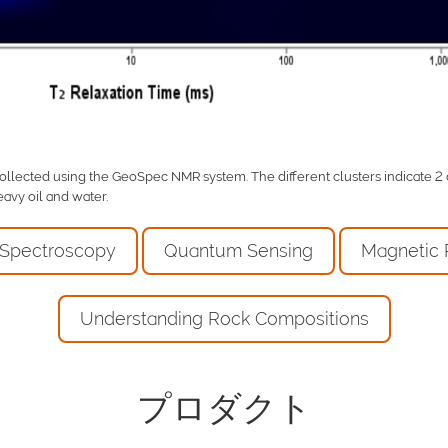
ected using the GeoSpec NMR system. The different clusters indicate 2 diff
avy oil and water.
 Spectroscopy
Quantum Sensing
Magnetic 
Understanding Rock Compositions
プロダクト