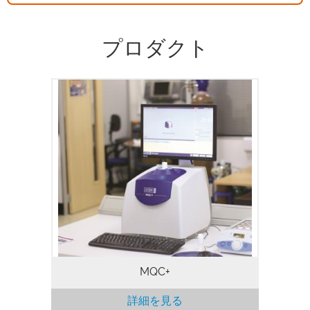
プロダクト
MQC +卓上型NMRアナライザーは、さま
ざまな試料中の油、水、フッ素、固形脂肪
を測定することができ、一般的には、品質
保証と品質管理に使用されています。
MQC +を使用すると数秒から数分で分析で
きるため、大量の試料を迅速かつ効率的に
処理することができます。NMR信号は表
面だけでなく試料のすべての部分から生成
されるため、たとえ試料が不透明であって
も、より正確な測定が保証されます。
NMR測定は決して試料にダメージを与え
ることがありませんので、試料を再測定の
ために保存しておくことや、他の方法で分
析することが可能となります。
MQC+
詳細を見る