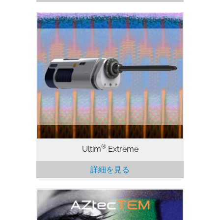
ウインドウレス型EDS検出器 SEM 用 EDS
における究極の空間分解能と低加速電圧で
の性能。Extreme のエレクトロニクスと
最適化された構成およびセンサ設計のウィ
ンドウレス構造を組み合わせることによ
り、従来の大面積 SDD の最大 15 倍の感
度を実現することができます。
®
Ultim
Extreme
詳細を見る
AZtecTEM は、高度な TEM アプリケーシ
ョン向けに特別に最適化された革新的な