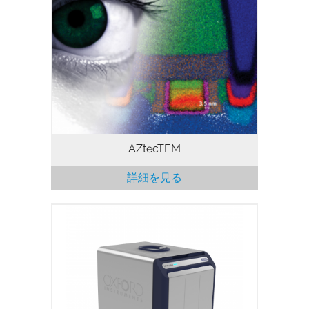
EDS ソフトウェアです。 AZtecTEM は、
ナノスケールでの材料の特性評価に対する
独自のシステム的アプローチです。30 年
以上にわたるオックスフォード・インスト
ゥルメンツの TEM 技術の経験に基づく
AZtec には、TEM 向けの次世代 EDS シ
ステムに期待されるもののすべてが含まれ
ています。
AZtecTEM
詳細を見る
X-Pulseは、卓上型NMRに革新的な自由度
をもたらします。X-Pulseを利用して、真
の広帯域 X-nuclei 機能、フローケミスト
リー、反応モニタリング、および温度可変
機能を組み合わせ、向上したスペクトル分