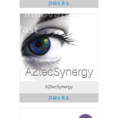
詳細を見る
EDS・EBSD同時データ収集
AZtecSynergy は、EDS と EBSD のデー
タを同時に収集するための強力なソリュー
ションとなっています。優れた統合データ
を収集するためのすべてのツールは １ か
所に置かれており、特定のナビゲータから
他のナビゲータへの複雑な切り替えは不要
です。
AZtecSynergy
詳細を見る