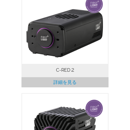
C-RED 2は、30エレクトロン以下の超低
ノイズと600 e/p/s以下の超低暗電流で
600fpsの撮影が可能な、画期的な高速・
低ノイズSWIRカメラです。
C-RED 2
詳細を見る
C-RED 2 Liteは、コンパクトで高速、低ノ
イズのTEC安定化短波赤外線カメラです。
読み取りノイズ30エレクトロンで600